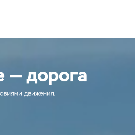
е — дорога
ловиями движения.