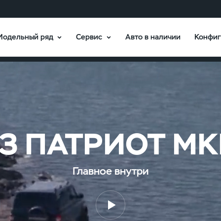
Модельный ряд
Сервис
Авто в наличии
Конфиг
одели
Брошюры
В наличии
З ПАТРИОТ М
Главное внутри