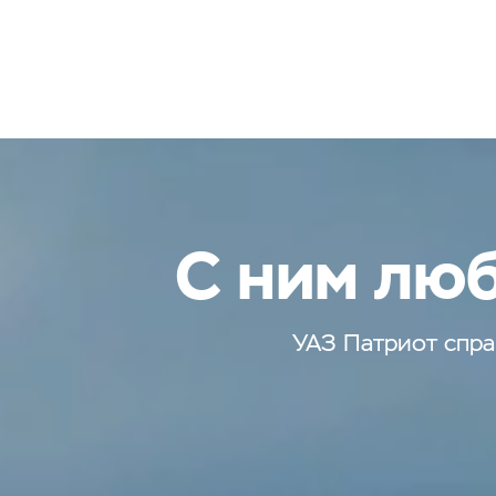
С ним люб
УАЗ Патриот спра