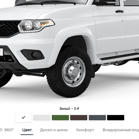
Белый
0 ₽
360°
Цвет
Диски и шины
Комфорт
Внедорожные опц