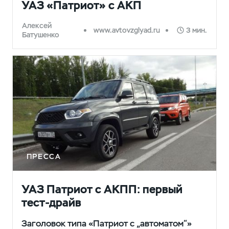
УАЗ «Патриот» с АКП
Алексей
www.avtovzglyad.ru
3 мин.
Батушенко
ПРЕССА
УАЗ Патриот с АКПП: первый
тест-драйв
Заголовок типа «Патриот с „автоматом“»