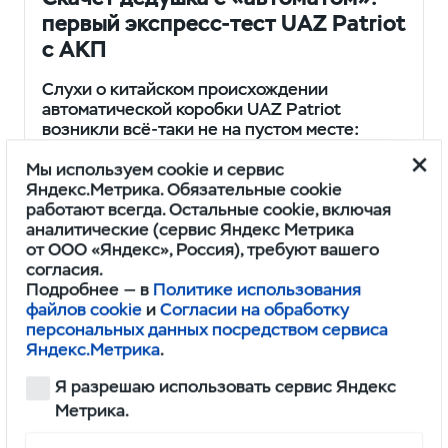
первый экспресс-тест UAZ Patriot
с АКП
Слухи о китайском происхождении
автоматической коробки UAZ Patriot
возникли всё-таки не на пустом месте:
ту же классическую ульяновскую «буханку»
менеджеры УАЗа взяли и перевели
Мы используем cookie и сервис
на китайские…
Яндекс.Метрика. Обязательные cookie
работают всегда. Остальные cookie, включая
аналитические (сервис Яндекс Метрика
Сергей Арбузов
www.kolesa.ru
5 мин.
от ООО «Яндекс», Россия), требуют вашего
согласия.
Подробнее — в
Политике использования
файлов cookie
и
Согласии на обработку
персональных данных посредством сервиса
Яндекс.Метрика
.
Я разрешаю использовать сервис Яндекс
Метрика.